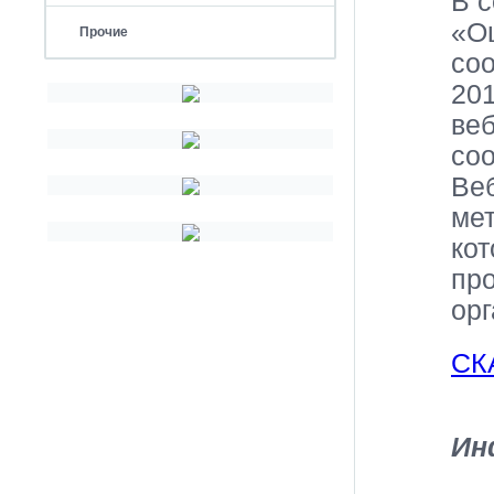
В с
«О
Прочие
соо
201
веб
соо
Ве
мет
кот
про
орг
СК
Ин