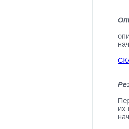
Оп
опи
на
СК
Ре
Пе
их
на